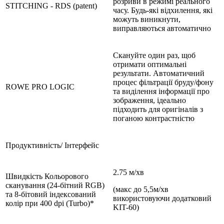
розриви в режимі реального
STITCHING - RDS (patent)
часу. Будь-які відхилення, які
можуть виникнути,
виправляються автоматично
Скануйте один раз, щоб
отримати оптимальні
результати. Автоматичний
процес фільтрації бруду/фону
ROWE PRO LOGIC
та виділення інформації про
зображення, ідеально
підходить для оригіналів з
поганою контрастністю
Продуктивність/ Інтерфейс
2.75 м/хв
Швидкість Кольорового
сканування (24-бітний RGB)
(макс до 5,5м/хв
та 8-бітовий індексований
використовуючи додатковий
колір при 400 dpi (Turbo)*
KIT-60)