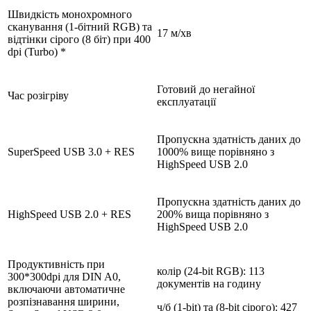
Швидкість монохромного
сканування (1-бітний RGB) та
17 м/хв
відтінки сірого (8 біт) при 400
dpi (Turbo) *
Готовий до негайної
Час розігріву
експлуатації
Пропускна здатність даних до
SuperSpeed USB 3.0 + RES
1000% вище порівняно з
HighSpeed USB 2.0
Пропускна здатність даних до
HighSpeed USB 2.0 + RES
200% вища порівняно з
HighSpeed USB 2.0
Продуктивність при
колір (24-bit RGB): 113
300*300dpi для DIN A0,
документів на годину
включаючи автоматичне
розпізнавання ширини,
ч/б (1-bit) та (8-bit сірого): 427