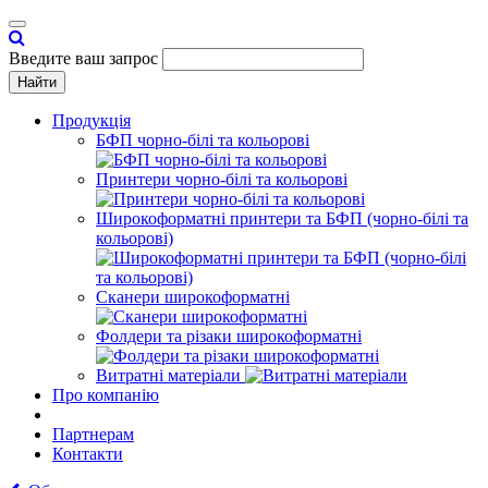
Toggle
navigation
Введите ваш запрос
Найти
Продукція
БФП чорно-білі та кольорові
Принтери чорно-білі та кольорові
Широкоформатні принтери та БФП (чорно-білі та
кольорові)
Сканери широкоформатні
Фолдери та різаки широкоформатні
Витратні матеріали
Про компанію
Партнерам
Контакти