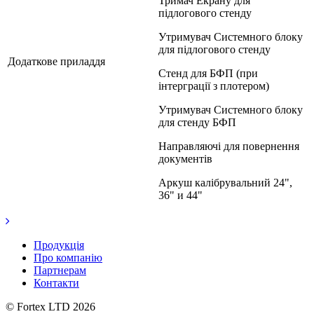
Тримач Екрану для
підлогового стенду
Утримувач Системного блоку
для підлогового стенду
Додаткове приладдя
Стенд для БФП (при
інтерграції з плотером)
Утримувач Системного блоку
для стенду БФП
Направляючі для повернення
документів
Аркуш калібрувальний 24",
36" и 44"
Продукція
Про компанію
Партнерам
Контакти
© Fortex LTD 2026