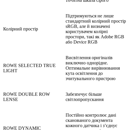
16-бітна шкала сірого
Підтримуються не лише
стандартний колірний простір
sRGB, але й визначені
Колірний простір
користувачем колірні
простори, такі як Adobe RGB
або Device RGB
Висвітлення оригіналів
виключно однорідне.
ROWE SELECTED TRUE
Оптимальне вирівнювання
LIGHT
кута освітлення до
зчитувального пристрою
ROWE DOUBLE ROW
Забезпечує більше
LENSE
світлопропускання
Постійно контролює дані
сканованого документа
кожного датчика і з’єднує
ROWE DYNAMIC