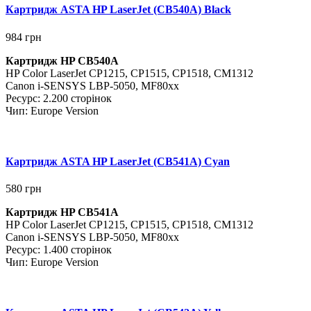
Картридж ASTA HP LaserJet (CB540A) Black
984
грн
Картридж HP CB540A
HP
Color LaserJet CP1215, CP1515, CP1518, CM1312
Canon i-SENSYS LBP-5050, MF80xx
Ресурс: 2.200 сторінок
Чип: Europe Version
Картридж ASTA HP LaserJet (CB541A) Cyan
580
грн
Картридж HP CB541A
HP
Color LaserJet CP1215, CP1515, CP1518, CM1312
Canon i-SENSYS LBP-5050, MF80xx
Ресурс: 1.400 сторінок
Чип: Europe Version