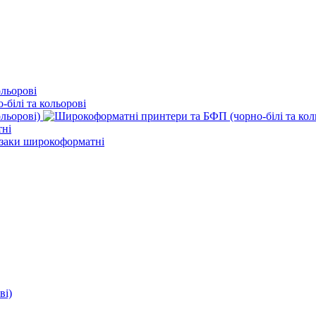
льорові)
ві)