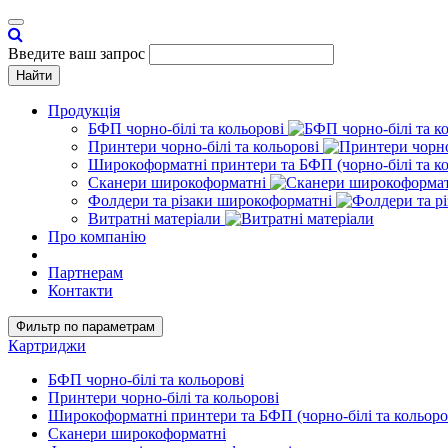
Toggle
navigation
Введите ваш запрос
Найти
Продукція
БФП чорно-білі та кольорові
Принтери чорно-білі та кольорові
Широкоформатні принтери та БФП (чорно-білі та ко
Сканери широкоформатні
Фолдери та різаки широкоформатні
Витратні матеріали
Про компанію
Партнерам
Контакти
Фильтр по параметрам
Картриджи
БФП чорно-білі та кольорові
Принтери чорно-білі та кольорові
Широкоформатні принтери та БФП (чорно-білі та кольоро
Сканери широкоформатні