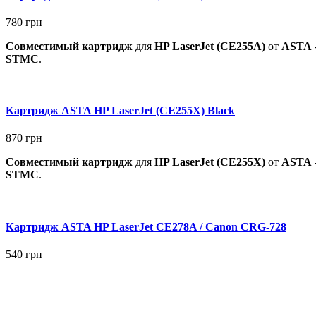
780
грн
Совместимый картридж
для
HP
LaserJet
(CE255A
)
от
ASTA
STMC
.
Картридж ASTA HP LaserJet (CE255X) Black
870
грн
Совместимый картридж
для
HP
LaserJet
(CE255X
)
от
ASTA
STMC
.
Картридж ASTA HP LaserJet CE278A / Canon CRG-728
540
грн