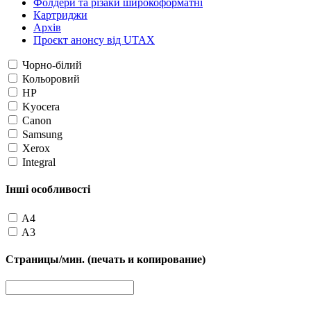
Фолдери та різаки широкоформатні
Картриджи
Архів
Проєкт анонсу від UTAX
Чорно-білий
Кольоровий
HP
Kyocera
Canon
Samsung
Xerox
Integral
Інші особливості
A4
A3
Страницы/мин. (печать и копирование)