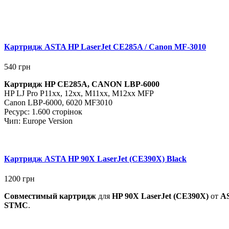
Картридж ASTA HP LaserJet CE285A / Canon MF-3010
540
грн
Картридж HP CE285A, CANON LBP-6000
HP LJ Pro P11xx, 12xx, M11xx, M12xx MFP
Canon
LBP-6000, 6020 MF3010
Ресурс: 1.600 сторінок
Чип: Europe Version
Картридж ASTA HP 90X LaserJet (CE390X) Black
1200
грн
Совместимый картридж
для
HP
90X LaserJet
(CE390X
)
от
A
STMC
.