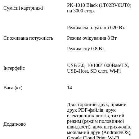
PK-1010 Black (1T02RV0UT0)
Сумісні картриджі
на 3000 стор.
Режим експлуатації 620 Вт.
Споживана потужність
Режим очікування 8 Вт.
Режим сну 0.8 Вт.
USB 2.0, 10/100/1000BaseTX,
Інтерфейс
USB-Host, SD слот, Wi-Fi
Вага (кг)
14
Двосторонній друк, прямий
друк PDF-файлів, друк
електронних листів, тихий
режим (режим половинної
Додатково
швидкості), друк штрих-кодів,
мобільний друк (Android/iOS),
Google Cloud Print, Wi-Fi