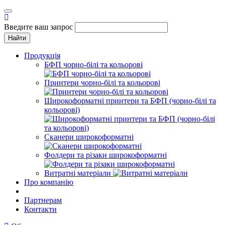
Toggle
navigation
Введите ваш запрос
Найти
Продукція
БФП чорно-білі та кольорові
Принтери чорно-білі та кольорові
Широкоформатні принтери та БФП (чорно-білі та
кольорові)
Сканери широкоформатні
Фолдери та різаки широкоформатні
Витратні матеріали
Про компанію
Партнерам
Контакти