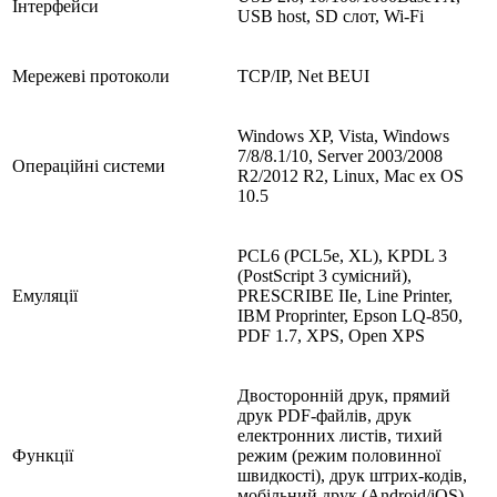
Інтерфейси
USB host, SD слот, Wi-Fi
Мережеві протоколи
TCP/IP, Net BEUI
Windows XP, Vista, Windows
7/8/8.1/10, Server 2003/2008
Операційні системи
R2/2012 R2, Linux, Mac ex OS
10.5
PCL6 (PCL5e, XL), KPDL 3
(PostScript 3 сумісний),
Емуляції
PRESCRIBE IIe, Line Printer,
IBM Proprinter, Epson LQ-850,
PDF 1.7, XPS, Open XPS
Двосторонній друк, прямий
друк PDF-файлів, друк
електронних листів, тихий
Функції
режим (режим половинної
швидкості), друк штрих-кодів,
мобільний друк (Android/iOS),