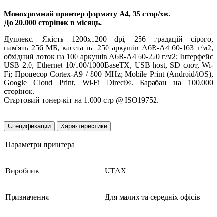
Монохромний принтер формату A4, 35 стор/хв.
До 20.000 сторінок в місяць.
Дуплекс. Якість 1200х1200 dpi,
256 градацій сірого,
пам'ять
256 МБ, касета на 250 аркушів A6R-A4 60-163 г/м2,
обхідний лоток на 100 аркушів A6R-A4 60-220 г/м2; Інтерфейс
USB 2.0, Ethernet 10/100/1000BaseTX, USB host, SD слот, Wi-
Fi; Процесор Cortex-A9 / 800 MHz; Mobile Print (Android/iOS),
Google Cloud Print, Wi-Fi Direct®. Барабан на 100.000
сторінок.
Стартовий тонер-кіт на 1.000 стр @ ISO19752.
Спецификации
Характеристики
Параметри принтера
Виробник
UTAX
Призначення
Для малих та середніх офісів