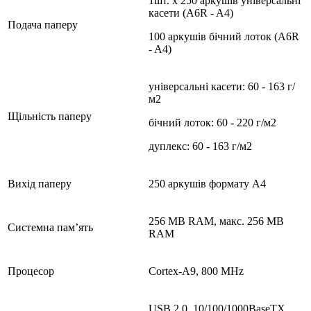
1шт. x 250 аркушів універсальні
касети (A6R - A4)
Подача паперу
100 аркушів бічний лоток (A6R
- A4)
універсальні касети: 60 - 163 г/
м2
Щільність паперу
бічний лоток: 60 - 220 г/м2
дуплекс: 60 - 163 г/м2
Вихід паперу
250 аркушів формату А4
256 MB RAM, макс. 256 MB
Системна пам’ять
RAM
Процесор
Cortex-A9, 800 MHz
USB 2.0, 10/100/1000BaseTX,